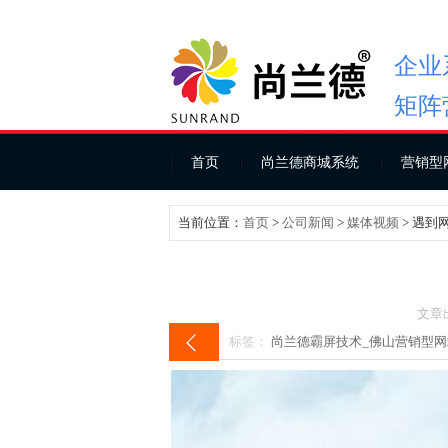
企业
矩阵
首页
尚兰德商城系统
营销型
当前位置：
首页
>
公司新闻
>
媒体视频
> 遇到
文章
标签：
尚兰德霸屏技术_
佛山营销型网