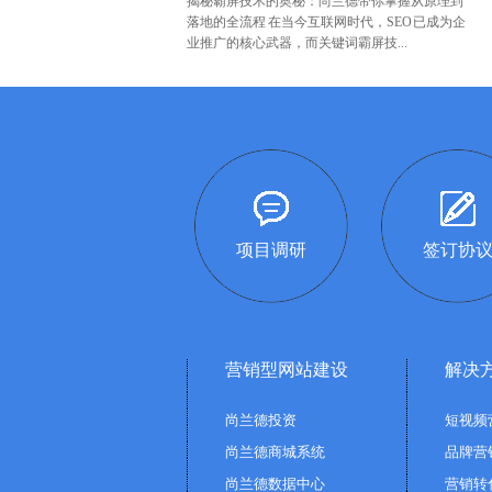
揭秘霸屏技术的奥秘：尚兰德带你掌握从原理到
落地的全流程 在当今互联网时代，SEO 已成为企
业推广的核心武器，而关键词霸屏技...
项目调研
签订协
营销型网站建设
解决
尚兰德投资
短视频
尚兰德商城系统
品牌营
尚兰德数据中心
营销转