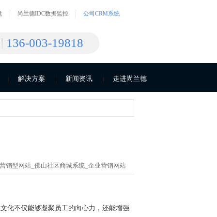
盘
尚兰德IDC数据监控
公司CRM系统
136-003-19818
解决方案
新闻资讯
走进尚兰德
营销型网站_
佛山社区商城系统_
企业营销网站
业文化不仅能够凝聚员工的向心力，还能增强