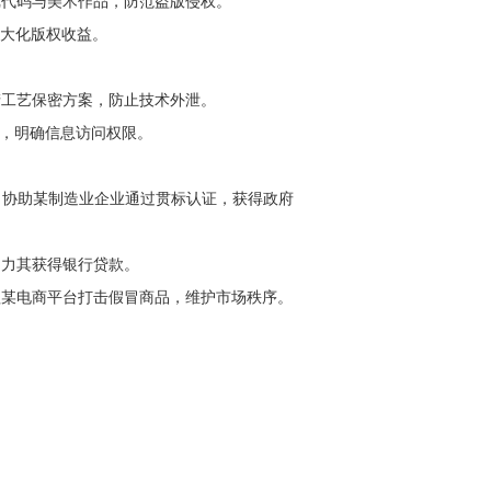
戏代码与美术作品，防范盗版侵权。
最大化版权收益。
产工艺保密方案，防止技术外泄。
”，明确信息访问权限。
如，协助某制造业企业通过贯标认证，获得政府
助力其获得银行贷款。
理某电商平台打击假冒商品，维护市场秩序。