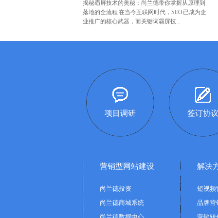
揭秘霸屏技术的奥秘：尚兰德带你掌握从原理到
落地的全流程 在当今互联网时代，SEO 已成为企
业推广的核心武器，而关键词霸屏技...
项目调研
签订协
营销型网站建设
解决
尚兰德投资
短视频
尚兰德商城系统
品牌营
尚兰德数据中心
营销转