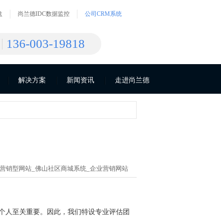
盘
尚兰德IDC数据监控
公司CRM系统
136-003-19818
解决方案
新闻资讯
走进尚兰德
营销型网站_
佛山社区商城系统_
企业营销网站
和个人至关重要。因此，我们特设专业评估团